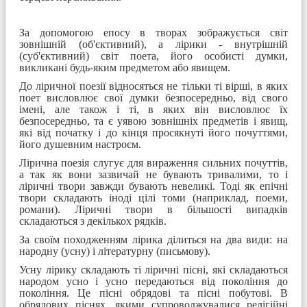
За допомогою епосу в творах зображується світ
зовнішній (об'єктивний), а лірики - внутрішній
(суб'єктивний) світ поета, його особисті думки,
викликані будь-яким предметом або явищем.
До ліричної поезії відносяться не тільки ті вірші, в яких
поет висловлює свої думки безпосередньо, від свого
імені, але також і ті, в яких він висловлює їх
безпосередньо, та є уявою зовнішніх предметів і явищ,
які від початку і до кінця просякнуті його почуттями,
його душевним настроєм.
Лірична поезія слугує для вираження сильних почуттів,
а так як вони зазвичай не бувають тривалими, то і
ліричні твори завжди бувають невеликі. Тоді як епічні
твори складають іноді цілі томи (наприклад, поеми,
романи). Ліричні твори в більшості випадків
складаються з декількох рядків.
За своїм походженням лірика ділиться на два види: на
народну (усну) і літературну (письмову).
Усну лірику складають ті ліричні пісні, які складаються
народом усно і усно передаються від покоління до
покоління. Це пісні обрядові та пісні побутові. В
обрядових піснях, якими супроводжувалися релігійні