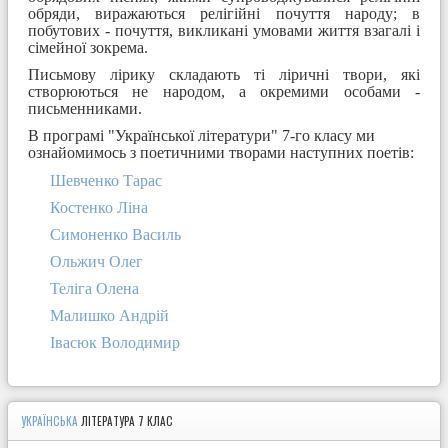
обряди, виражаються релігійні почуття народу; в
побутових - почуття, викликані умовами життя взагалі і
сімейної зокрема.
Письмову лірику складають ті ліричні твори, які
створюються не народом, а окремими особами -
письменниками.
В програмі "Української літератури" 7-го класу ми
ознайомимось з поетичними творами наступних поетів:
Шевченко Тарас
Костенко Ліна
Симоненко Василь
Ольжич Олег
Теліга Олена
Малишко Андрій
Івасюк Володимир
УКРАЇНСЬКА
ЛІТЕРАТУРА 7 КЛАС