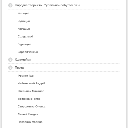
Народна творчість. Суспільно-побутові пісні
Козацькі
Чумацькі
Кріпацькі
Солдатські
Бурлацькі
Заробітчанські
Коломийки
Проза
Франко Іван
Чайковський Андрій
Стельмах Михайло
Тютюнник Григір
Стороженко Олекса
Лепкий Богдан
Павленко Марина