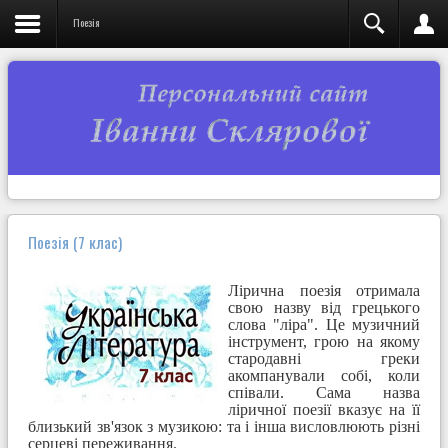
Поезія
Поезія (7 клас)
Лірична поезія отримала
свою назву від грецького
слова "ліра". Це музичний
інструмент, грою на якому
стародавні греки
акомпанували собі, коли
співали. Сама назва
ліричної поезії вказує на її
близький зв'язок з музикою: та і інша висловлюють різні
серцеві переживання.