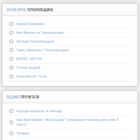
ЛІТЕРАТУРНА
ТЕРНОПІЛЬЩИНА
Іванна Блажкевич
Іван Франко на Тернопільщині
Легенди Тернопільщини
Тарас Шевченко і Тернопільщина
БОРИС ХАРЧУК
Степан Будний
Ганна Костів-Гуска
РАДИМО
ПРОЧИТАТИ
Народні перекази та легенди
Іван Крип'якевич "Малі козаки" (позакласне читання для учнів 5
класу)
Чигирин