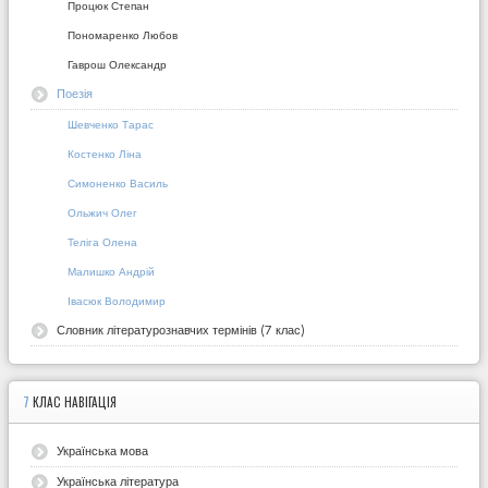
Процюк Степан
Пономаренко Любов
Гаврош Олександр
Поезія
Шевченко Тарас
Костенко Ліна
Симоненко Василь
Ольжич Олег
Теліга Олена
Малишко Андрій
Івасюк Володимир
Словник літературознавчих термінів (7 клас)
7
КЛАС НАВІГАЦІЯ
Українська мова
Українська література