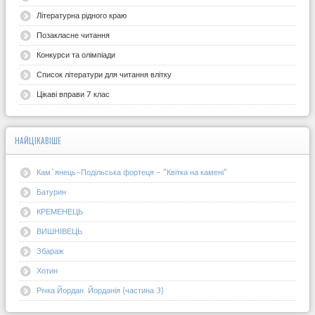
Літературна рідного краю
Позакласне читання
Конкурси та олімпіади
Список літератури для читання влітку
Цікаві вправи 7 клас
НАЙЦІКАВІШЕ
Кам`янець-Подільська фортеця - "Квітка на камені"
Батурин
КРЕМЕНЕЦЬ
ВИШНІВЕЦЬ
Збараж
Хотин
Річка Йордан. Йорданія (частина 3)