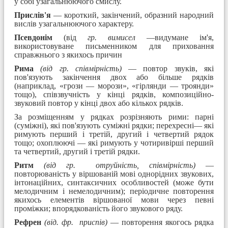
у собі узагальнюючого смислу.
Прислів'я
— короткий, закінчений, образний народний
вислів узагальнюючого характеру.
Псевдонім
(від
гр. вимисел
—видумане ім'я,
використовуване письменником для приховання
справжнього з якихось причин
Рима
(від гр. співмірність)
— повтор звуків, які
пов'язують закінчення двох або більше рядків
(наприклад, «грози — морози», «гірлянди — троянди»
тощо), співзвучність у кінці рядків, композиційно-
звуковий повтор у кінці двох або кількох рядків.
За розміщенням у рядках розрізняють рими: парні
(суміжні), які пов'язують суміжні рядки; перехресні— які
римують перший і третій, другий і четвертий рядок
тощо; охоплюючі — які римують у чотиривірші перший
та четвертий, другий і третій рядки.
Ритм
(від гр.
отруйність, співмірність)
—
повторюваність у віршованій мові однорідних звукових,
інтонаційних, синтаксичних особливостей (може бути
мелодичним і немелодичним); періодичне повторення
якихось елементів віршованої мови через певні
проміжки; впорядкованість його звукового ряду.
Рефрен
(від. фр.
приспів)
— повторення якогось рядка