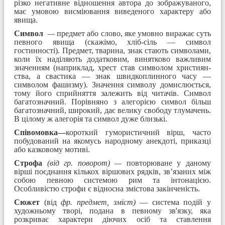
різко негативне відношення автора до зображуваного,
має умовою висміювання виведеного характеру або
явища.
Символ
—
предмет або слово, яке умовно виражає суть
певного явища (скажімо, хліб-сіль — символ
гостинності). Предмет, тварина, знак стають символами,
коли їх на­діляють додатковим, винятково важливим
значенням (наприклад, хрест став символом християн­
ства, а свастика — знак швидкоплинного часу —
символом фашизму). Значення символу домис­люється,
тому його сприйняття залежить від читачів. Символ
багатозначний. Порівняно з алегорією символ більш
багатозначний, широкий, дає велику свободу тлумачень.
В цілому ж алегорія та символ дуже близькі.
Співомовка—
короткий гумористичний вірш, часто
побудований на якомусь народному анек­доті, приказці
або казковому мотиві.
Строфа
(від гр. поворот) —
повторюване у даному
вірші поєднання кількох віршових рядків, зв’язаних між
собою певною системою рим та інтонацією.
Особливістю строфи є відносна змістова закінченість.
Сюжет
(від
фр. предмет, зміст)
— система подій у
художньому творі, подана в певно­му зв'язку, яка
розкриває характери діючих осіб та ставлення