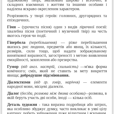
художньому творі, змальовані широко і всебічно, в
складних взаєминах з життям та іншими особами і
наділена яскраво окресленим характером.
Розрізняють у творі героїв: головних, другорядних та
епізодичних.
Гімн –
(урочиста пісня) один з видів ліричної поезії:
хвалебна пісня (поетичний і музичний твір) на честь
якогось героя чи події.
Гіпербола
(перебільшення)
— різке перебільшення
якихось рис людини, предметів або явищ, їх кількості,
розмірів, сили тощо, щоб надати зображуваному
виняткової виразності, загостреності з метою виявлення
емоційності, захоплення або презирства.
Гумор
(від англ. настрій, схильність)
—м'яка форма
комічного; сміх, який не ставить за мету викриття
явища;
добродушне підсміювання.
Діалектизми
(від гр. говір, наріччя) —
елементи
народної мови, місцеві діалекти.
Діалог
(
бесіда, розмова між двома особами)—
розмова, в
якій беруть участь дві особи, іноді — кілька осіб.
Деталь художня
- така виразна подробиця або штрих,
яка особливо збуджує думку, часто викликає в уяві цілу
картину, робить зображення дуже відчутним і яскравим.