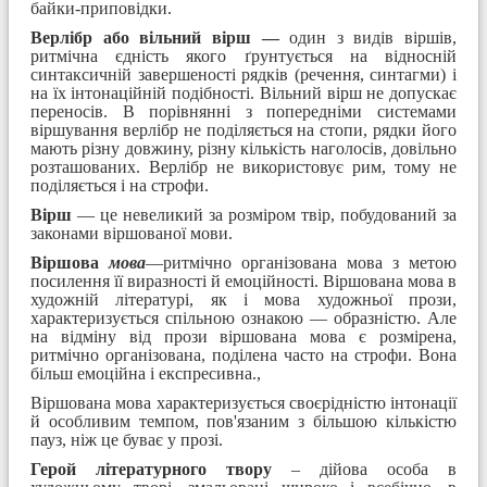
байки-приповідки.
Верлібр або вільний вірш —
один з видів віршів,
ритмічна єдність якого ґрунтується на відносній
синтаксичній завершеності рядків (речення, синтагми) і
на їх інтонаційній подібності. Вільний вірш не допускає
переносів. В порівнянні з попередніми системами
віршування верлібр не поділяється на стопи, рядки його
мають різну довжину, різну кількість наголосів, довільно
розташованих. Верлібр не використовує рим, тому не
поділяється і на строфи.
Вірш
— це невеликий за розміром твір, побудований за
законами віршованої мови.
Віршова
мова
—ритмічно організована мова з метою
посилення її виразності й емоційності. Віршована мова в
художній літературі, як і мова художньої прози,
характеризується спільною ознакою — образністю. Але
на відміну від прози віршована мова є розмірена,
ритмічно організована, поділена часто на строфи. Вона
більш емоційна і експресивна.,
Віршована мова характеризується своєрідністю інтонації
й особливим темпом, пов'язаним з більшою кількістю
пауз, ніж це буває у прозі.
Герой літературного твору
– дійова особа в