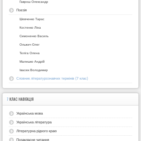
Гаврош Олександр
Поезія
Шевченко Тарас
Костенко Ліна
Симоненко Василь
Ольжич Олег
Теліга Олена
Малишко Андрій
Івасюк Володимир
Словник літературознавчих термінів (7 клас)
7
КЛАС НАВІГАЦІЯ
Українська мова
Українська література
Літературна рідного краю
Позакласне читання