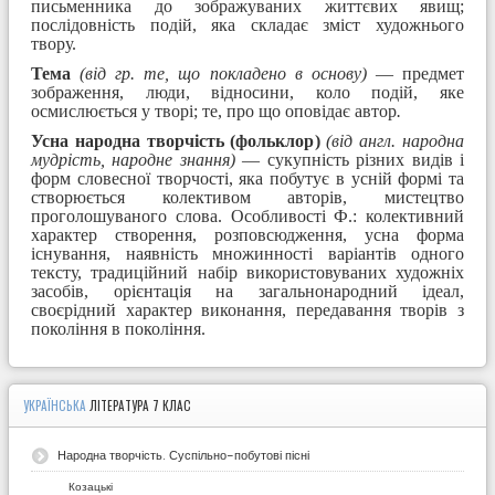
письменника до зображуваних життє­вих явищ;
послідовність подій, яка складає зміст художнього
твору.
Тема
(від гр. те, що покладено в основу)
— предмет
зображення, люди, відносини, коло подій, яке
осмислюється у творі; те, про що оповідає автор
.
Усна народна творчість (фольклор)
(від англ. народна
мудрість, народне знання)
— сукупність різних видів і
форм словесної творчості, яка побутує в усній формі та
створюється колективом авторів, мистецтво
проголошуваного слова. Особливості Ф.: колективний
характер створення, розповсюдження, усна форма
існування, наявність множинності варіантів одного
тексту, традиційний набір використовуваних художніх
засобів, орієнтація на загальнонародний ідеал,
своєрідний характер виконання, передавання творів з
покоління в покоління.
УКРАЇНСЬКА
ЛІТЕРАТУРА 7 КЛАС
Народна творчість. Суспільно-побутові пісні
Козацькі