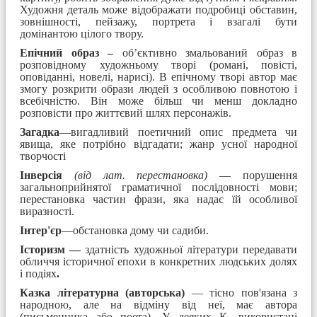
Художня деталь може відображати подробиці обставин,
зовнішності, пейзажу, портрета і взагалі бути
домінантою цілого твору.
Епічний образ –
об’єктивно змальований образ в
розповідному художньому творі (романі, повісті,
оповіданні, новелі, нарисі). В епічному творі автор має
змогу розкрити образи людей з особливою повнотою і
всебічністю. Він може більш чи менш докладно
розповісти про життєвий шлях персонажів.
Загадка
—вигадливий поетичний опис предмета чи
явища, яке потрібно відгадати; жанр усної народної
творчості
Інверсія
(від лат. перестановка)
— порушення
загальноприйнятої граматичної послідовності мови;
перестановка частин фрази, яка надає їй особливої
виразності.
Інтер'єр
—обстановка дому чи садиби.
Історизм —
здатність художньої літератури передавати
обличчя історичної епохи в конкретних людських долях
і подіях
.
Казка літературна (авторська)
— тісно пов'язана з
народною, але на відміну від неї, має автора
(письменника або поета). У деяких К. використані