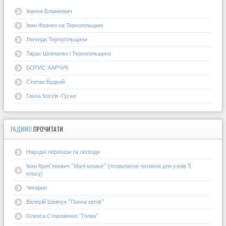
Іванна Блажкевич
Іван Франко на Тернопільщині
Легенди Тернопільщини
Тарас Шевченко і Тернопільщина
БОРИС ХАРЧУК
Степан Будний
Ганна Костів-Гуска
РАДИМО
ПРОЧИТАТИ
Народні перекази та легенди
Іван Крип'якевич "Малі козаки" (позакласне читання для учнів 5
класу)
Чигирин
Валерій Шевчук "Панна квітів"
Олекса Стороженко "Голка"