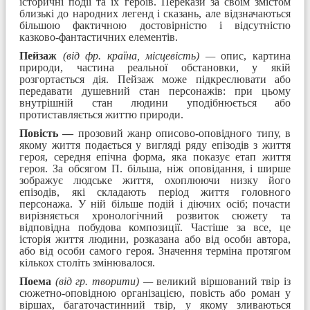
історичні події та їх героїв. Перекази за своїм змістом
близькі до народних легенд і сказань, але відзначаються
більшою фактичною досто­вірністю і відсутністю
казково-фантастичних елементів.
Пейзаж
(від фр. країна, місцевість) —
опис, картина
природи, частина реальної обстановки, у якій
розгортається дія. Пейзаж може підкреслювати або
передавати душевний стан персонажів: при цьому
внутрішній стан людини уподібнюється або
протиставляється життю природи.
Повість —
прозовий жанр описово-оповідного типу, в
якому життя подається у вигляді ряду епізодів з життя
героя, середня епічна форма, яка показує етап життя
героя. За обсягом П. більша, ніж оповідання, і ширше
зображує людське життя, охоплюючи низку його
епізодів, які складають період життя головного
персонажа. У ній більше подій і діючих осіб; почасти
вирізняється хроноло­гічний розвиток сюжету та
відповідна побудова композиції. Частіше за все, це
історія життя людини, розказана або від особи автора,
або від особи самого героя. Значення терміна протягом
кількох століть змінювалося.
Поема
(від гр. творити) —
великий віршований твір із
сюжетно-оповідною організа­цією, повість або роман у
віршах, багаточастинний твір, у якому зливаються