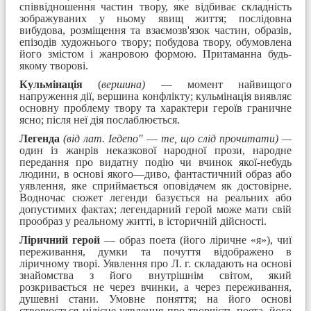
співвідношення частин твору, яке відбиває складність
зображуваних у ньому явищ життя; послідовна
вибудова, розміщення та взаємозв'язок частин, образів,
епізодів художнього твору; побудова твору, обумовлена
його змістом і жанровою формою. Притаманна будь-
якому творові.
Кульмінація
(
вершина)
— момент найвищого
напруження дії, вершина конфлікту; кульмінація виявляє
основну проблему твору та характери героїв граничне
ясно; після неї дія послаблюється.
Легенда
(від лат. Іедепо"
—
те, що слід прочитати) —
один із жанрів неказкової народної прози, народне
передання про видатну подію чи вчинок якої-небудь
людини, в основі якого—диво, фантастичний образ або
уявлення, яке сприймається оповідачем як достовірне.
Водночас сюжет легенди базується на реальних або
допустимих фактах; легендарний герой може мати свій
прооб­раз у реальному житті, в історичній дійсності.
Ліричний герой
— образ поета (його ліричне «я»), чиї
переживання, думки та почуття відображено в
ліричному творі. Уявлення про Л. г. складають на основі
знайомства з його внутрішнім світом, який
розкривається не через вчинки, а через переживання,
душевні стани. Умовне поняття; на його основі
створюється цілісне уявлення про творчість поета, його