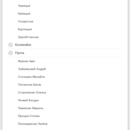
Чумацькі
Кріпацькі
Солдатські
Бурлацькі
Заробітчанські
Коломийки
Проза
Франко Іван
Чайковський Андрій
Стельмах Михайло
Тютюнник Григір
Стороженко Олекса
Лепкий Богдан
Павленко Марина
Процюк Степан
Пономаренко Любов