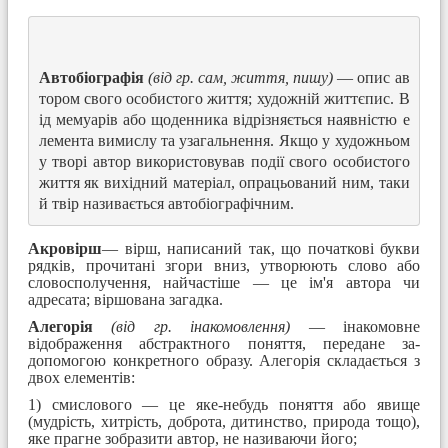
Автобіографія
(від гр. сам,
життя,
пишу) 
— опис ав
тором свого особистого життя; художній життєпис. В
ід мемуарів або щоденника відрізняється наявністю е
лемента вимислу та узагальнення. Якщо у художньом
у творі автор використовував події свого особистого 
життя як вихідний матеріал, опрацьований ним, таки
й твір називається автобіографічним.
Акровірш
— вірш, написаний так, що початкові букви
рядків, прочитані згори вниз, утворюють слово або
словосполучення, найчастіше — це ім'я автора чи
адресата; віршована загадка.
Алегорія
(від гр. інакомовлення)
— інакомовне
відображення абстрактного поняття, передане за-
допомогою конкретного образу. Алегорія складається з
двох елементів:
1) смислового — це яке-небудь поняття або явище
(мудрість, хитрість, доброта, дитинство, природа тощо),
яке прагне зобразити автор, не називаючи його;