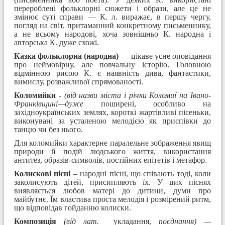
перероблені фольклорні сюжети і образи, але це не
змінює суті справи — К. л. виражає, в першу чергу,
погляд на світ, притаманний конкрет­ному письменнику,
а не всьому народові, хоча зовнішньо К. народна і
авторська К. дуже схожі.
Казка фольклорна (народна)
— цікаве усне оповідання
про неймовірну, але повчальну істо­рію. Головною
відмінною рисою К. є наявність дива, фантастики,
вимислу, розважливої спрямова­ності.
Коломийки -
(від назви міста і річки Коломиї на Івано-
Франківщині—дуже
поширені, особливо на
західноукраїнських землях, короткі жартівливі пісеньки,
виконувані за усталеною мелодією як приспівки до
танцю чи без нього.
Для коломийки характерне паралельне зображення явищ
природи й подій людського життя, використання
антитез, образів-символів, постійних епітетів і метафор.
Колискові пісні
– народні пісні, що співають тоді, коли
заколисують дітей, присипляють їх. У цих піснях
виявляється любов матері до дитини, думи про
майбутнє. Їм властива проста мелодія і розмірений ритм,
що відповідав гойданню колиски.
Композиція
(від лат.
укладання,
поєднання) —