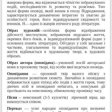
жанрова форма, яка відзначається чіткістю зображуваних
подій, несподіваністю їх розвитку та розв'язки. Тип
малої форми оповіді, який виник в епоху Відродження;
характеризується динамічною інтригою та увагою до
особистості героя, його індивідуальної свідомості та
вчинків. Н.—один із жанрів епічного роду літератури.
Образ художній
—особлива форма відображення
дійсності мистецтвом; зображення людського життя,
окремих його боків, в індивідуалізованій формі (одне з
основних понять літератури). Об'єднує у собі загальне і
часткове, узагальнення та індивідуалізацію. Реальне
життя відбивається в художньому творі, в художніх
образах.
Образ автора (оповідача
)—умовний носій авторської
мови в прозовому творі, від особи якої ведеться оповідь.
Оповідання
— прозовий твір малого обсягу з
динамічним розвитком сюжету. Звичайно в оповіданні
зображається один епізод або подія з життя героя, тому
діючих осіб в оповіданні небагато, а описувані дії
протікають на невеликому, обмеженому проміжку часу.
Пісня –
невеликий (3-5 куплетів) ліричний вірш, що
виконується співом.
Переказ
— усне народне оповідання про визначні