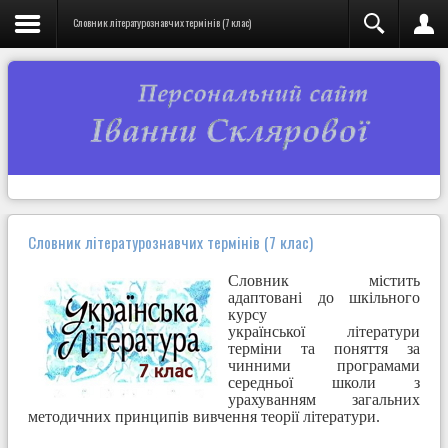
Словник літературознавчих термінів (7 клас)
Словник літературознавчих термінів (7 клас)
Словник містить
адаптовані до шкільного
курсу
української літератури
терміни та поняття за
чинними програмами
середньої школи з
урахуванням загальних
методичних принципів вивчення теорії літератури.