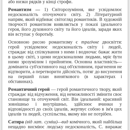
або низки рядків у кінці стро­фи.
Романтизм —
1) Світорозуміння, яке усвідомлює
недосконалість оточуючого світу. 2) Літера­турний
напрям, який відбиває світогляд романтиків. В художній
творчості романтизм виявляється у показі ідеального
героя, його духовного світу та його ідеалів, заради яких
він вступає у боротьбу.
Основною рисою романтизму є
трагічне
двосвіття:
герой усвідомлює недосконалість світу і людей,
страждає від спілкування з ними і водночас бажає жити
в цьому світі, з цими недосконалими людьми, мріє бути
ними зрозумілим і прийнятим. Основна властивість—
домінанта суб'єктивного над об'єктивним, прагнення не
відтворити, а перетворити дійсність, потяг до висунення
на перший план виняткового (в характерах і
обставинах).
Романтичний герой
— герой романтичного твору, який
страждає від відчуження, від немож­ливості змінити своє
становище та оточуючий світ. Він ідеальний: красивий
зовнішньо і внутрішньо, здійснює вчинки у
відповідності до своїх ідеалів, жертвує собою в ім'я цих
ідеалів та людей, суспіль­ства, якому він не потрібен.
Сатира
(від лат. суміш)—вид
комічного, який найбільш
нещадно висміює людську недосконалість, С. виражає