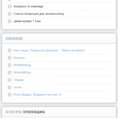
Конкурси та олімпіади
Список літератури для читання влітку
Цікаві вправи 7 клас
НАЙЦІКАВІШЕ
Кам`янець-Подільська фортеця - "Квітка на камені"
Батурин
КРЕМЕНЕЦЬ
ВИШНІВЕЦЬ
Збараж
Хотин
Річка Йордан. Йорданія (частина 3)
ЛІТЕРАТУРНА
ТЕРНОПІЛЬЩИНА