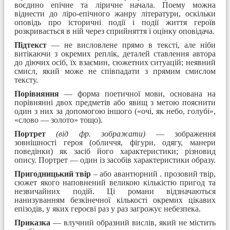
воєдино епічне та ліричне начала. Поему можна
віднести до ліро-епічного жанру літератури, оскільки
оповідь про історичні події і події життя героїв
розкривається в ній через сприйняття і оцінку оповідача.
Підтекст
— не висловлене прямо в тексті, але ніби
витікаючи з окремих реплік, деталей ставлення автора
до діючих осіб, їх взаємин, сюжетних ситуацій; неявний
смисл, який може не співпадати з прямим смислом
тексту.
Порівняння
— форма поетичної мови, основана на
порівнянні двох предметів або явищ з метою пояснити
один з них за допомогою іншого («очі, як небо, голубі»,
«слово — золото» тощо).
Портрет
(від фр. зображати)
— зображення
зовнішності героя (обличчя, фігури, одягу, манери
поведінки) як засіб його характеристики; різновид
опису. Портрет — один із засобів характеристики образу.
Пригодницький твір
– або авантюрний . прозовий твір,
сюжет якого наповнений великою кількістю пригод та
незвичайних подій. Ці романи відзначаються
нанизуванням безкінечної кількості окремих цікавих
епізодів, у яких героєві раз у раз загрожує небезпека.
Приказка
— влучний образний вислів, який не містить