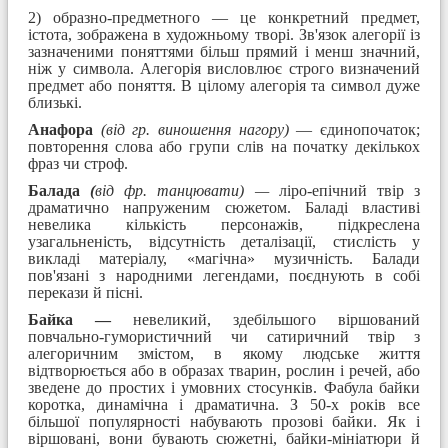
2) образно-предметного — це конкретний предмет,
істота, зображена в художньому творі. Зв'язок алегорії із
зазначеними поняттями більш прямий і менш значний,
ніж у символа. Алегорія висловлює строго визначений
предмет або поняття. В цілому алегорія та символ дуже
близькі.
Анафора
(від гр. виношення нагору)
— єдинопочаток;
повторення слова або групи слів на початку декількох
фраз чи строф.
Балада
(
від фр.
танцювати) —
ліро-епічний твір з
драматично напруженим сюжетом. Баладі властиві
невелика кількість персонажів, підкреслена
узагальненість, відсутність деталізації, стислість у
викладі матеріалу, «магічна» музичність. Балади
пов'язані з народними легендами, поєднують в собі
перекази й пісні.
Байка —
невеликий, здебільшого віршований
повчально-гумористичний чи сатиричний твір з
алегоричним змістом, в якому людське життя
відтворюється або в образах тварин, рослин і речей, або
зведене до простих і умовних стосунків. Фабула байки
коротка, динамічна і драматична. З 50-х років все
більшої популярності набувають прозові байки. Як і
віршовані, вони бувають сюжетні, байки-мініатюри й