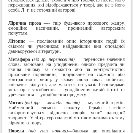
переживання, які відображаються у творі, але не в його
особі. Л. г. не тотожний авторові.
Лірична проза —-
твір будь-якого прозового жанру,
емоційно насичений, пронизаний авторським
почуттям.
Літопис
— послідовний опис історичних подій їх
свідком чи учасником; найдавніший вид оповідної
давньоруської літератури.
Метафор
а
(від гр. перенесення)
— переносне значення
слова, заснована на уподібненні одного предмета чи
явища іншому за схожістю або за контрастністю;
приховане порівняння, побудоване на схожості або
контрастності явищ, у якому слова «як», «нібито»,
«неначе» відсутні, але маються на увазі. Різновидами
метафор є уособлення — уподібнення живій істоті та
уречевлення
—
уподібнення предмету.
Мотив
(від фр.
—
мелодія, наспів)
— музичний термін.
Найменший елемент сюжету. Термін частіше
використовується відносно творів усної народної
творчості. У літературознавстві мотивом називають тему
ліричного твору.
Новела
(від і
тал
новина)
—близька до оповідання