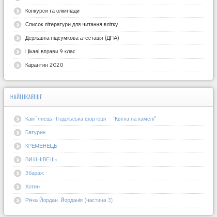
Конкурси та олімпіади
Список літератури для читання влітку
Державна підсумкова атестація (ДПА)
Цікаві вправи 9 клас
Карантин 2020
НАЙЦІКАВІШЕ
Кам`янець-Подільська фортеця - "Квітка на камені"
Батурин
КРЕМЕНЕЦЬ
ВИШНІВЕЦЬ
Збараж
Хотин
Річка Йордан. Йорданія (частина 3)