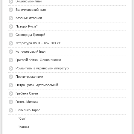
Вишенський Іван
Величковський Іван
Козацькі літописи
"Історія Русів"
Сковорода Григорій
Література ХVІІІ - поч. ХІХ ст.
Котляревський Іван
Григорій Квітка-Основ'яненко
Романтизм в українській літературі
Поети-романтики
Петро Гулак-Артемовський
Гребінка Євген
Гоголь Микола
Шевченко Тарас
"Сон"
"Кавказ"