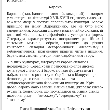
Кльонович.
Бароко
Бароко - (італ. barocco — дивний, химерний) — напрям
у мистецтві та літературі XVII-XVIII ст., якому належить
важливе місце у поступі європейської культури. Бароко
прийшло на зміну Відродженню, але не було його
запереченням. Художня система надзвичайно складна, їй
властиві мінливість, поліфонічність, ускладнена форма.
Література характеризується поєднанням релігійних і
світських мотивів, образів, тяжінням до різних
контрастів, складної метафоричності, алегоризму і
емблематичності, прагненням вразити читача пишним,
барвистим стилем, риторичним оздобленням твору.
У різних культурах, літературах бароко склалося
неодночасно. Серед країн православно-слов'янської
культурної спільності бароко почало формуватися і
набуло значного розвитку в Україні та в Білорусі, що
безпосередньо стикалися з польською та
західноєвропейською бароковими культурами. Крім
цього, бароко мало і власні, національні, джерела: києво-
руські та фольклорні, що проявлялися на різних рівнях
цього напряму — "високому", "середньому" та
"низовому".
Риси барокової української літератури: