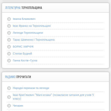
ЛІТЕРАТУРНА
ТЕРНОПІЛЬЩИНА
Іванна Блажкевич
Іван Франко на Тернопільщині
Легенди Тернопільщини
Тарас Шевченко і Тернопільщина
БОРИС ХАРЧУК
Степан Будний
Ганна Костів-Гуска
РАДИМО
ПРОЧИТАТИ
Народні перекази та легенди
Іван Крип'якевич "Малі козаки" (позакласне читання для учнів 5
класу)
Чигирин