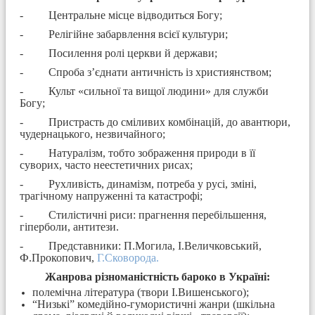
- Центральне місце відводиться Богу;
- Релігійне забарвлення всієї культури;
- Посилення ролі церкви й держави;
- Спроба з’єднати античність із християнством;
- Культ «сильної та вищої людини» для служби
Богу;
- Пристрасть до сміливих комбінацій, до авантюри,
чудернацького, незвичайного;
- Натуралізм, тобто зображення природи в її
суворих, часто неестетичних рисах;
- Рухливість, динамізм, потреба у русі, зміні,
трагічному напруженні та катастрофі;
- Стилістичні риси: прагнення перебільшення,
гіперболи, антитези.
- Представники: П.Могила, І.Величковський,
Ф.Прокопович,
Г.Сковорода.
Жанрова різноманістність бароко в Україні:
полемічна література (твори І.Вишенського);
“Низькі” комедійно-гумористичні жанри (шкільна