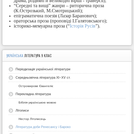
драма, різдвяні й великодні вірші - траверсії);
“Середні та вищі” жанри – риторична проза
(К.Острозький, М.Смотрицький);
епіграматична поезія (Лазар Баранович);
ораторська проза (проповіді І.Галятовського);
історико-мемуарна проза (“
Історія Русів
”).
УКРАЇНСЬКА
ЛІТЕРАТУРА 9 КЛАС
Періодизація української літератури
Середньовічна література ХІ-ХV ст.
Остромирове Євангеліє
Перекладна література
Бібілія українською мовою
Літописи
Нестор Літописець
Література доби Ренесансу і Бароко