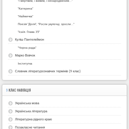
"І мертвим, і живим, і ненародженим..."
"Катерина"
"Наймичка"
Поезія "Доля", "Росли укупочці, зросли..."
"Ісаїя. Глава 35"
Куліш Пантелеймон
"Чорна рада"
Марко Вовчок
Інститутка
Словник літературознавчих термінів (9 клас)
9
КЛАС НАВІГАЦІЯ
Українська мова
Українська література
Літературна рідного краю
Позакласне читання