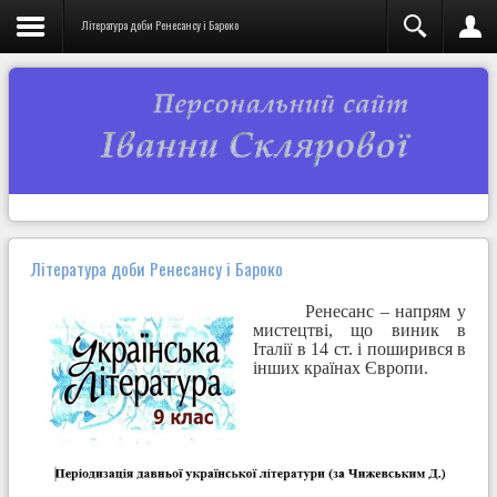
Література доби Ренесансу і Бароко
Література доби Ренесансу і Бароко
Ренесанс – напрям у
мистецтві, що виник в
Італії в 14 ст. і поширився в
інших країнах Європи.