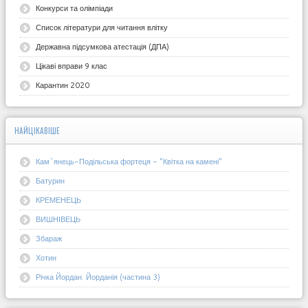
Конкурси та олімпіади
Список літератури для читання влітку
Державна підсумкова атестація (ДПА)
Цікаві вправи 9 клас
Карантин 2020
НАЙЦІКАВІШЕ
Кам`янець-Подільська фортеця - "Квітка на камені"
Батурин
КРЕМЕНЕЦЬ
ВИШНІВЕЦЬ
Збараж
Хотин
Річка Йордан. Йорданія (частина 3)