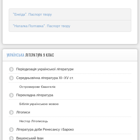
"Енеїда". Паспорт твору
"Наталка Полтавка". Паспорт твору
УКРАЇНСЬКА
ЛІТЕРАТУРА 9 КЛАС
Періодизація української літератури
Середньовічна література ХІ-ХV ст.
Остромирове Євангеліє
Перекладна література
Бібілія українською мовою
Літописи
Нестор Літописець
Література доби Ренесансу і Бароко
Вишенський Іван