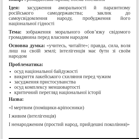
Ідея:
засудження аморальності й паразитизму
російського самодержавства; заклик до
самоусвідомлення народу, пробудження його
національної гідності
Тема:
зображення морального обов’язку свідомого
громадянина перед власним народом
Основна думка:
«учитесь, читайте»; правда, сила, воля
лиш на своїй землі; інтелігенція має бути зі своїм
народом
Проблематика:
осуд національної байдужості
викриття лакейського схиляння перед чужим
засудження пристосуванства
осуд комплексу меншовартості
критичний перегляд національної історії
Назва:
«І мертвим (поміщики-кріпосники)
І живим (інтелігенція)
І ненародженим (простий народ, прийдешні покоління)»