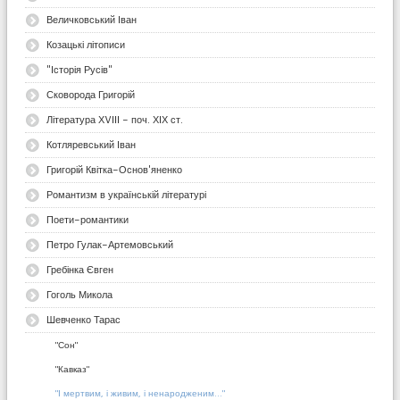
Величковський Іван
Козацькі літописи
"Історія Русів"
Сковорода Григорій
Література ХVІІІ - поч. ХІХ ст.
Котляревський Іван
Григорій Квітка-Основ'яненко
Романтизм в українській літературі
Поети-романтики
Петро Гулак-Артемовський
Гребінка Євген
Гоголь Микола
Шевченко Тарас
"Сон"
"Кавказ"
"І мертвим, і живим, і ненародженим..."