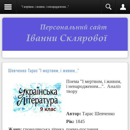
"І мертвим, і живим, і ненародженим..."
Шевченко Тарас "І мертвим, і живим..."
Поема "І мертвим, і живим,
і ненародженим...".
Аналіз
твору
Автор
:
Тарас Шевченко
Рік:
1845
Жанр:
громадянська лірика, поема-послання