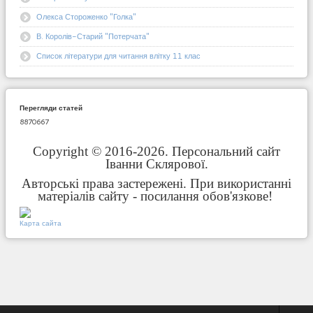
Олекса Стороженко "Голка"
В. Королів-Старий "Потерчата"
Список літератури для читання влітку 11 клас
Перегляди статей
8870667
Copyright © 2016-2026. Персональний сайт
Іванни Склярової.
Авторські права застережені. При використанні
матеріалів сайту - посилання обов'язкове!
Карта сайта