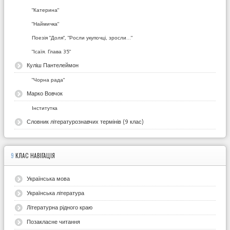
"Катерина"
"Наймичка"
Поезія "Доля", "Росли укупочці, зросли..."
"Ісаїя. Глава 35"
Куліш Пантелеймон
"Чорна рада"
Марко Вовчок
Інститутка
Словник літературознавчих термінів (9 клас)
9
КЛАС НАВІГАЦІЯ
Українська мова
Українська література
Літературна рідного краю
Позакласне читання