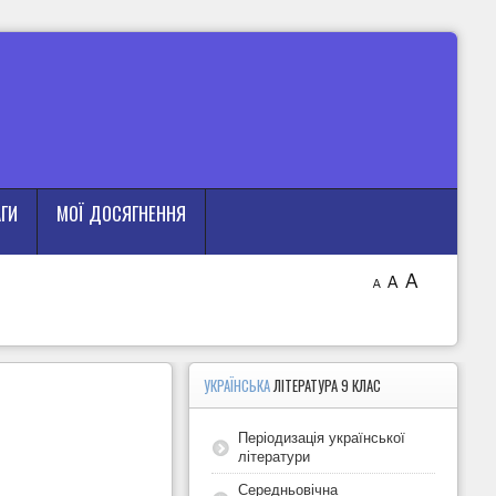
АГИ
МОЇ ДОСЯГНЕННЯ
A
A
A
УКРАЇНСЬКА
ЛІТЕРАТУРА 9 КЛАС
Періодизація української
літератури
Середньовічна