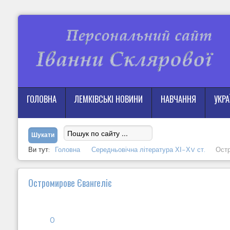
ГОЛОВНА
ЛЕМКІВСЬКІ НОВИНИ
НАВЧАННЯ
УКР
Ви тут:
Головна
Середньовічна література ХІ-ХV ст.
Остр
Остромирове Євангеліє
0