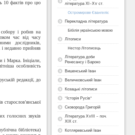
ь 10 фактів про цю
література ХІ-ХV ст.
Остромирове Євангеліє
Перекладна література
Бібілія українською мовою
 собору і робив на
язком час від часу
Літописи
ними дослідників,
а і недавно прийняв
Нестор Літописець
Література доби
 і Марка. Ініціали,
Ренесансу і Бароко
ітніша особливість
Вишенський Іван
уській редакції, до
Величковський Іван
Козацькі літописи
"Історія Русів"
в старослов'янської
Сковорода Григорій
их голосних звуків
Література ХVІІІ - поч.
ХІХ ст.
ублічна бібліотека)
Котляревський Іван