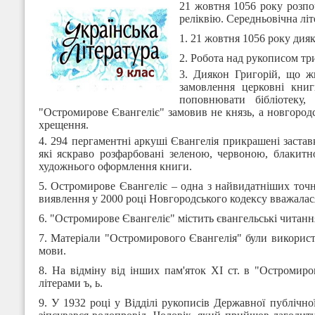
21 жовтня 1056 року розпо
реліквію. Середньовічна літ
1. 21 жовтня 1056 року дия
2. Робота над рукописом три
3. Диякон Григорій, що ж
замовлення церковні книг
поповнювати бібліотеку
"Остромирове Євангеліє" замовив не князь, а новгород
хрещення.
4. 294 пергаментні аркуші Євангелія прикрашені застав
які яскраво розфарбовані зеленою, червоною, блакит
художнього оформлення книги.
5. Остромирове Євангеліє – одна з найвидатніших точно
виявлення у 2000 році Новгородського кодексу вважалас
6. "Остромирове Євангеліє" містить євангельські читання 
7. Матеріали "Остромирового Євангелія" були використа
мови.
8. На відміну від інших пам'яток XI ст. в "Остромиро
літерами ъ, ь.
9. У 1932 році у Відділі рукописів Державної публічно