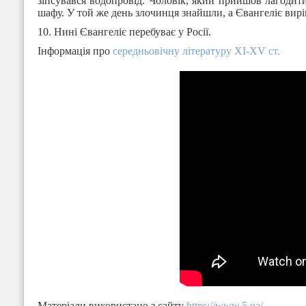
зіпсувався водопровід. Чоловік, який прийшов лагодити
шафу. У той же день злочинця знайшли, а Євангеліє вирі
10. Нині Євангеліє перебуває у Росії.
Інформація про
середньовічну літературу XI-XV ст.
Матеріали використано з сайту
https://www.5.ua/