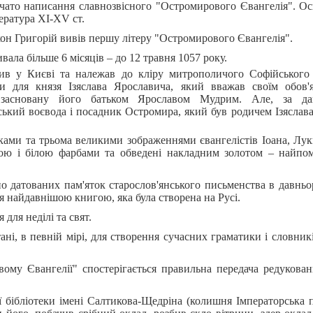
чато написання славнозвісного "Остромирового Євангелія". Ос
ература XI-XV ст.
кон Григорій вивів першу літеру "Остромирового Євангелія".
вала більше 6 місяців – до 12 травня 1057 року.
ив у Києві та належав до кліру митрополичого Софійського
и для князя Ізяслава Ярославича, який вважав своїм обов'
, засновану його батьком Ярославом Мудрим. Але, за да
ський воєвода і посадник Остромира, який був родичем Ізяслав
ками та трьома великими зображеннями євангелістів Іоана, Луки
ною і білою фарбами та обведені накладним золотом – найпом
 датованих пам'яток старослов'янського письменства в давньор
я найдавнішою книгою, яка була створена на Русі.
для неділі та свят.
ні, в певній мірі, для створення сучасних граматики і словникі
вому Євангелії" спостерігається правильна передача редукован
ї бібліотеки імені Салтикова-Щедріна (колишня Імператорська п