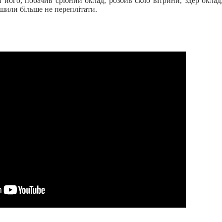
 його, побачив срібний оклад, розбив скло вітрини, здер оклад
шили більше не переплітати.