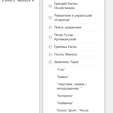
, а книгу закинув в
Григорій Квітка-
Основ'яненко
Романтизм в українській
літературі
Поети-романтики
Петро Гулак-
Артемовський
Гребінка Євген
Гоголь Микола
Шевченко Тарас
"Сон"
"Кавказ"
"І мертвим, і живим, і
ненародженим..."
"Катерина"
"Наймичка"
Поезія "Доля", "Росли