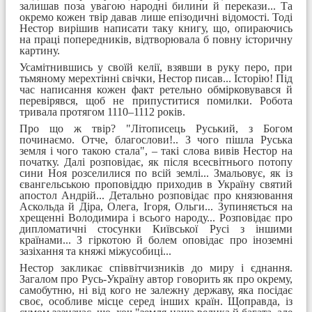
залишав поза увагою народні билини й перекази... Та
окремо кожен твір давав лише епізодичні відомості. Тоді
Нестор вирішив написати таку книгу, що, опираючись
на праці попередників, відтворювала б повну історичну
картину.
Усамітнившись у своїй келії, взявши в руку перо, при
тьмяному мерехтінні свічки, Нестор писав... Історію! Під
час написання кожен факт ретельно обмірковувався й
перевірявся, щоб не припуститися помилки. Робота
тривала протягом 1110–1112 років.
Про що ж твір? "Літописець Руський, з Богом
починаємо. Отче, благослови!.. З чого пішла Руська
земля і чого такою стала", – такі слова вивів Нестор на
початку. Далі розповідає, як після всесвітнього потопу
сини Ноя розселилися по всій землі... Змальовує, як із
євангельською проповіддю приходив в Україну святий
апостол Андрій... Детально розповідає про князювання
Аскольда й Діра, Олега, Ігоря, Ольги... Зупиняється на
хрещенні Володимира і всього народу... Розповідає про
дипломатичні стосунки Київської Русі з іншими
країнами... З гіркотою й болем оповідає про іноземні
зазіхання та княжі міжусобиці...
Нестор закликає співвітчизників до миру і єднання.
Загалом про Русь-Україну автор говорить як про окрему,
самобутню, ні від кого не залежну державу, яка посідає
своє, особливе місце серед інших країн. Щоправда, із