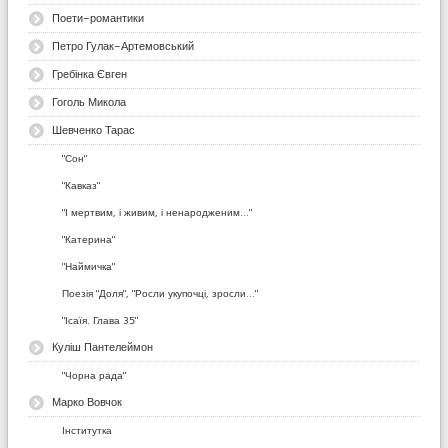
Поети-романтики
Петро Гулак-Артемовський
Гребінка Євген
Гоголь Микола
Шевченко Тарас
"Сон"
"Кавказ"
"І мертвим, і живим, і ненародженим..."
"Катерина"
"Наймичка"
Поезія "Доля", "Росли укупочці, зросли..."
"Ісаїя. Глава 35"
Куліш Пантелеймон
"Чорна рада"
Марко Вовчок
Інститутка