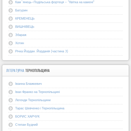
Кам`янець-Подільська фортеця - "Квітка на камені"
Батурин
КРЕМЕНЕЦЬ
ВИШНІВЕЦЬ
Збараж
Хотин
Річка Йордан. Йорданія (частина 3)
ЛІТЕРАТУРНА
ТЕРНОПІЛЬЩИНА
Іванна Блажкевич
Іван Франко на Тернопільщині
Легенди Тернопільщини
Тарас Шевченко і Тернопільщина
БОРИС ХАРЧУК
Степан Будний