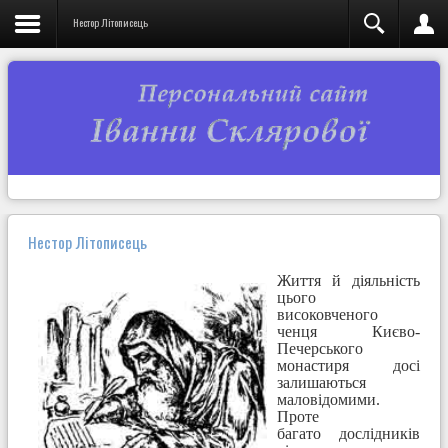
Нестор Літописець
Нестор Літописець
Життя й діяльність
цього
високовченого
ченця Києво-
Печерського
монастиря досі
залишаються
маловідомими.
Проте
багато дослідників