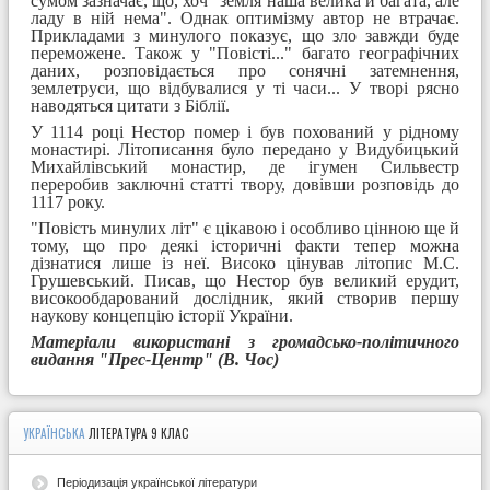
сумом зазначає, що, хоч "земля наша велика й багата, але
ладу в ній нема". Однак оптимізму автор не втрачає.
Прикладами з минулого показує, що зло завжди буде
переможене. Також у "Повісті..." багато географічних
даних, розповідається про сонячні затемнення,
землетруси, що відбувалися у ті часи... У творі рясно
наводяться цитати з Біблії.
У 1114 році Нестор помер і був похований у рідному
монастирі. Літописання було передано у Видубицький
Михайлівський монастир, де ігумен Сильвестр
переробив заключні статті твору, довівши розповідь до
1117 року.
"Повість минулих літ" є цікавою і особливо цінною ще й
тому, що про деякі історичні факти тепер можна
дізнатися лише із неї. Високо цінував літопис М.С.
Грушевський. Писав, що Нестор був великий ерудит,
високообдарований дослідник, який створив першу
наукову концепцію історії України.
Матеріали використані з громадсько-політичного
видання "Прес-Центр" (В. Чос)
УКРАЇНСЬКА
ЛІТЕРАТУРА 9 КЛАС
Періодизація української літератури