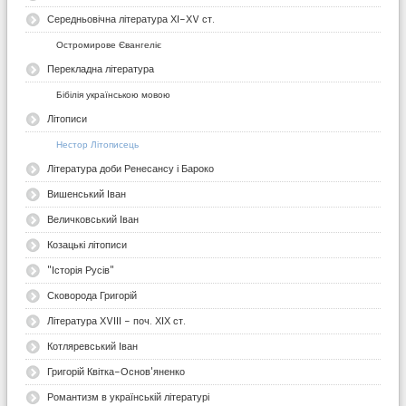
Середньовічна література ХІ-ХV ст.
Остромирове Євангеліє
Перекладна література
Бібілія українською мовою
Літописи
Нестор Літописець
Література доби Ренесансу і Бароко
Вишенський Іван
Величковський Іван
Козацькі літописи
"Історія Русів"
Сковорода Григорій
Література ХVІІІ - поч. ХІХ ст.
Котляревський Іван
Григорій Квітка-Основ'яненко
Романтизм в українській літературі