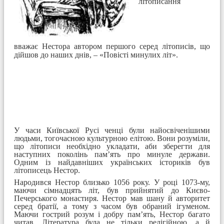
літописання
вважає Нестора автором першого серед літописів, що
дійшов до наших днів, – «Повісті минулих літ».
У часи Київської Русі ченці були найосвіченішими
людьми, тогочасною культурною елітою. Вони розуміли,
що літописи необхідно укладати, аби зберегти для
наступних поколінь пам’ять про минуле держави.
Одним із найдавніших українських істориків був
літописець Нестор.
Народився Нестор близько 1056 року. У році 1073-му,
маючи сімнадцять літ, був прийнятий до Києво-
Печерського монастиря. Нестор мав шану й авторитет
серед братії, а тому з часом був обраний ігуменом.
Маючи гострий розум і добру пам’ять, Нестор багато
читав. Література була не тільки релігійною, а й