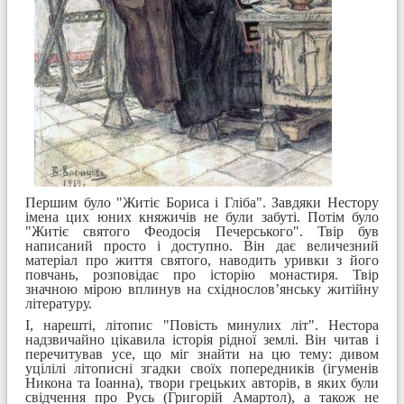
Першим було "Житіє Бориса і Гліба". Завдяки Нестору
імена цих юних княжичів не були забуті. Потім було
"Житіє святого Феодосія Печерського". Твір був
написаний просто і доступно. Він дає величезний
матеріал про життя святого, наводить уривки з його
повчань, розповідає про історію монастиря. Твір
значною мірою вплинув на східнослов’янську житійну
літературу.
І, нарешті, літопис "Повість минулих літ". Нестора
надзвичайно цікавила історія рідної землі. Він читав і
перечитував усе, що міг знайти на цю тему: дивом
уцілілі літописні згадки своїх попередників (ігуменів
Никона та Іоанна), твори грецьких авторів, в яких були
свідчення про Русь (Григорій Амартол), а також не