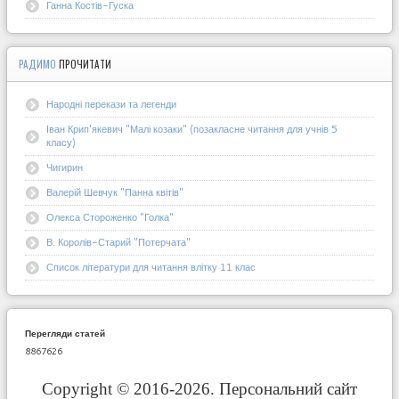
Ганна Костів-Гуска
РАДИМО
ПРОЧИТАТИ
Народні перекази та легенди
Іван Крип'якевич "Малі козаки" (позакласне читання для учнів 5
класу)
Чигирин
Валерій Шевчук "Панна квітів"
Олекса Стороженко "Голка"
В. Королів-Старий "Потерчата"
Список літератури для читання влітку 11 клас
Перегляди статей
8867626
Copyright © 2016-2026. Персональний сайт